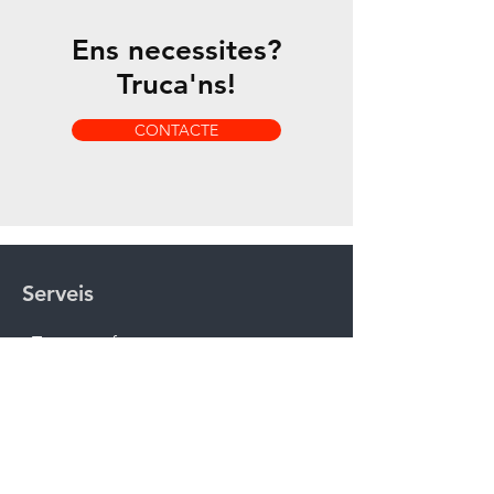
Ens necessites?
Truca'ns!
CONTACTE
Serveis
- Termoconformat
- Troquelat
Horaris
Dill - Div: 8h. - 14h.
15h. - 17h.